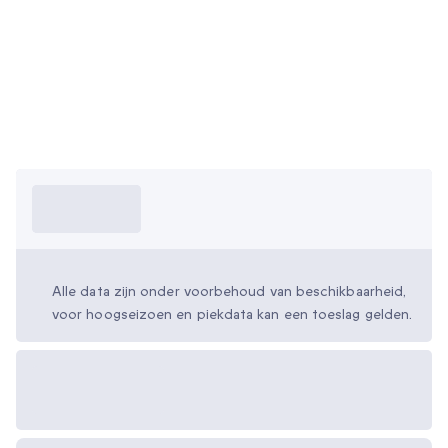
Wat moet ik
weten?
Alle data zijn onder voorbehoud van beschikbaarheid,
voor hoogseizoen en piekdata kan een toeslag gelden.
Beschikbare
cadeau-opties