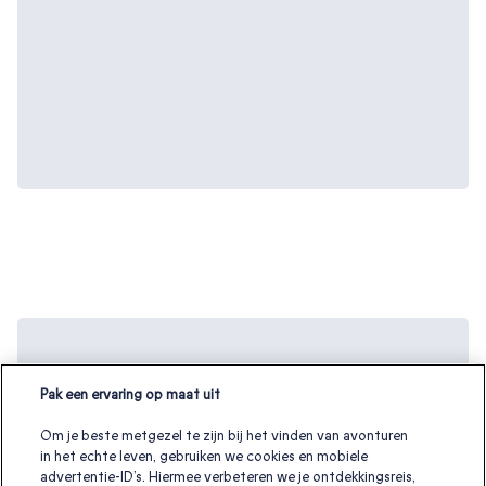
Kerst Cadeaubonnen, Zie meer kerst
cadeau ideeën:
Pak een ervaring op maat uit
kerstcadeau
|
kerstcadeau ouders
|
kerstcadeau voor papa
|
Om je beste metgezel te zijn bij het vinden van avonturen
kerstcadeau mama
|
kerstcadeau voor haar
|
kerstcadeau
in het echte leven, gebruiken we cookies en mobiele
advertentie-ID’s. Hiermee verbeteren we je ontdekkingsreis,
voor koppels
|
kerstcadeau voor hem
|
kerstcadeau voor