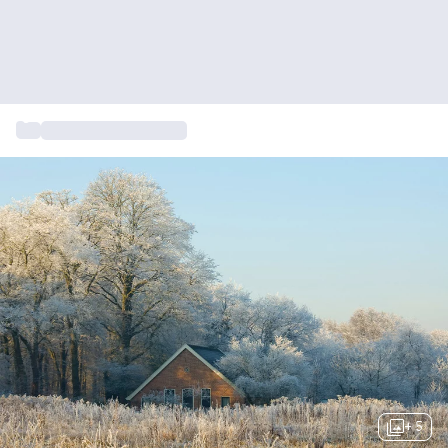
...
Kasteel overnachting
+ 5