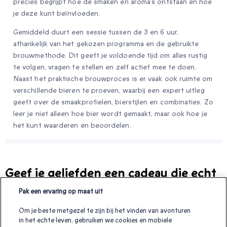
precies begrijpt hoe de smaken en aroma’s ontstaan en hoe
je deze kunt beïnvloeden.
Gemiddeld duurt een sessie tussen de 3 en 6 uur,
afhankelijk van het gekozen programma en de gebruikte
brouwmethode. Dit geeft je voldoende tijd om alles rustig
te volgen, vragen te stellen en zelf actief mee te doen.
Naast het praktische brouwproces is er vaak ook ruimte om
verschillende bieren te proeven, waarbij een expert uitleg
geeft over de smaakprofielen, bierstijlen en combinaties. Zo
leer je niet alleen hoe bier wordt gemaakt, maar ook hoe je
het kunt waarderen en beoordelen.
Geef je geliefden een cadeau die echt
bij hun past
Pak een ervaring op maat uit
Onvergetelijke ervaringen om ‘ik hou van je’, ‘bedankt’ of gewoon
Om je beste metgezel te zijn bij het vinden van avonturen
‘geniet ervan’ te zeggen!
in het echte leven, gebruiken we cookies en mobiele