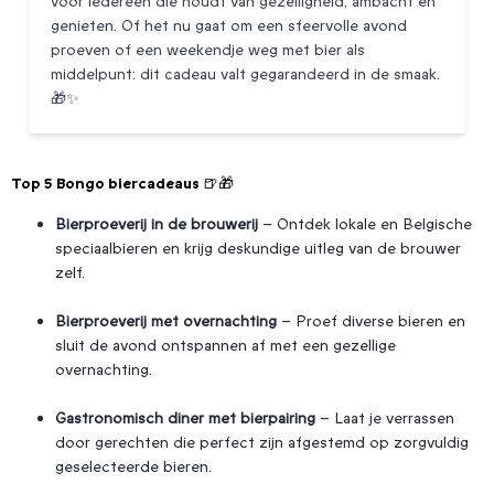
voor iedereen die houdt van gezelligheid, ambacht en
genieten. Of het nu gaat om een sfeervolle avond
proeven of een weekendje weg met bier als
middelpunt: dit cadeau valt gegarandeerd in de smaak.
🎁✨
Top 5 Bongo biercadeaus 🍺🎁
Bierproeverij in de brouwerij
– Ontdek lokale en Belgische
speciaalbieren en krijg deskundige uitleg van de brouwer
zelf.
Bierproeverij met overnachting
– Proef diverse bieren en
sluit de avond ontspannen af met een gezellige
overnachting.
Gastronomisch diner met bierpairing
– Laat je verrassen
door gerechten die perfect zijn afgestemd op zorgvuldig
geselecteerde bieren.