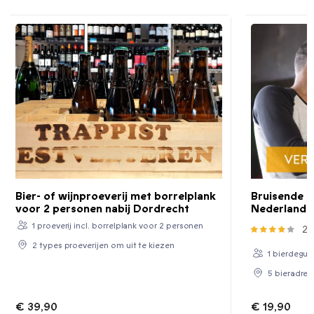
Bier- of wijnproeverij met borrelplank
Bruisende b
voor 2 personen nabij Dordrecht
Nederland
1 proeverij incl. borrelplank voor 2 personen
2
2 types proeverijen om uit te kiezen
1 bierdegus
5 bieradres
€ 39,90
€ 19,90