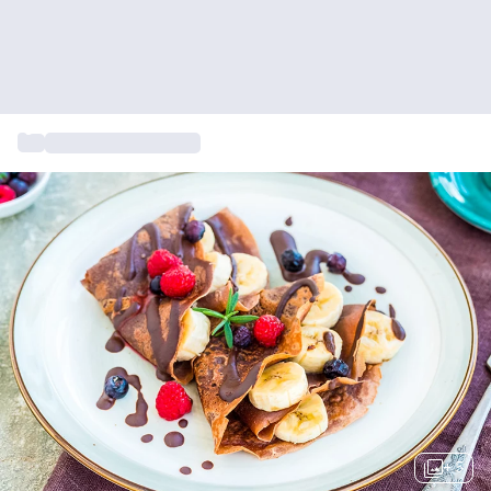
...
Cadeau voor foodies
+ 5