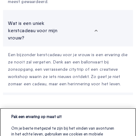
meest gewaardeerd.
Wat is een uniek
kerstcadeau voor mijn
vrouw?
Een bijzonder kerstcadeau voor je vrouw is een ervaring die
ze nooit zal vergeten. Denk aan een ballonvaart bij
zonsopgang, een verrassende citytrip of een creatieve
workshop waarin ze iets nieuws ontdekt. Zo geef je niet
zomaar een cadeau, maar een herinnering voor het leven.
Geef je geliefden een cadeau die echt
Pak een ervaring op maat uit
bij hun past
Om je beste metgezel te zijn bij het vinden van avonturen
Onvergetelijke ervaringen om ‘ik hou van je’, ‘bedankt’ of gewoon
in het echte leven, gebruiken we cookies en mobiele