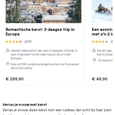
Romantische kerst: 3-daagse trip in
Een avontuur
Europa
met z'n 2 i
2011
3
Geniet deze kerst van een 3-daagse citytrip in
Ga dit jaar v
een charmant hotel naar keuze door heel
kerstcadeau
Europa.
23 spannen
Kies uit 138 unieke arrangementen op Europese
droomlocaties
€ 299,90
€ 49,90
Verras je vrouw met kerst
Verras je vrouw deze kerst met een cadeau dat echt bij haar past.