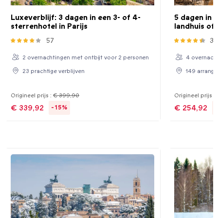
Luxeverblijf: 3 dagen in een 3- of 4-
5 dagen in e
sterrenhotel in Parijs
landhuis of 
57
33
2 overnachtingen met ontbijt voor 2 personen
4 overnacht
23 prachtige verblijven
149 arrang
Origineel prijs :
€ 399,90
Origineel prijs :
€ 339,92
€ 254,92
-15%