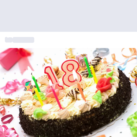
...
Cadeautip
+ 6