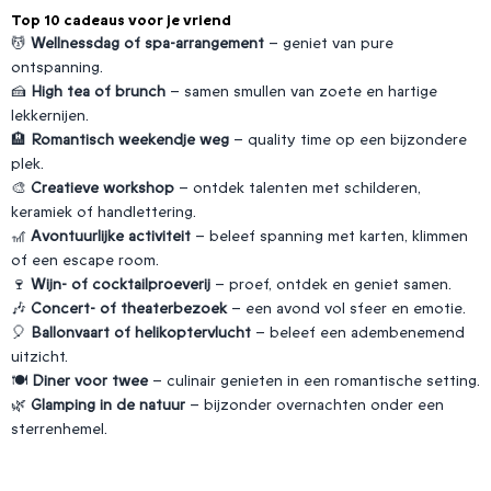
Top 10 cadeaus voor je vriend
💆
Wellnessdag of spa-arrangement
– geniet van pure
ontspanning.
🍰
High tea of brunch
– samen smullen van zoete en hartige
lekkernijen.
🏨
Romantisch weekendje weg
– quality time op een bijzondere
plek.
🎨
Creatieve workshop
– ontdek talenten met schilderen,
keramiek of handlettering.
🎢
Avontuurlijke activiteit
– beleef spanning met karten, klimmen
of een escape room.
🍷
Wijn- of cocktailproeverij
– proef, ontdek en geniet samen.
🎶
Concert- of theaterbezoek
– een avond vol sfeer en emotie.
🎈
Ballonvaart of helikoptervlucht
– beleef een adembenemend
uitzicht.
🍽️
Diner voor twee
– culinair genieten in een romantische setting.
🌿
Glamping in de natuur
– bijzonder overnachten onder een
sterrenhemel.