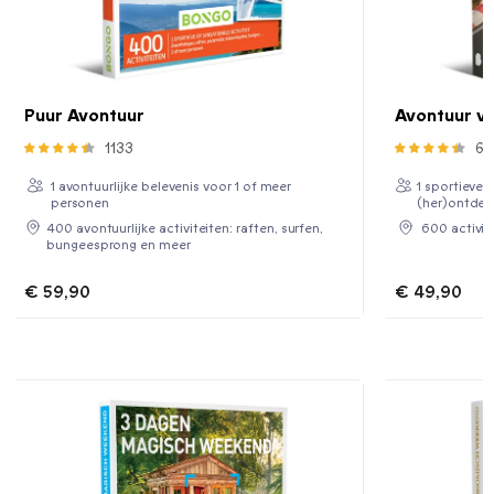
Puur Avontuur
Avontuur v
1133
64
1 avontuurlijke belevenis voor 1 of meer
1 sportieve 
personen
(her)ontdek
400 avontuurlijke activiteiten: raften, surfen,
600 activit
bungeesprong en meer
€ 59,90
€ 49,90