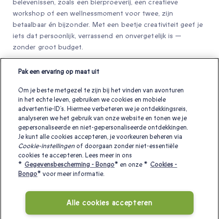
belevenissen, zoals een bierproeverij, een creatieve
workshop of een wellnessmoment voor twee, zijn
betaalbaar én bijzonder. Met een beetje creativiteit geef je
iets dat persoonlijk, verrassend en onvergetelijk is —
zonder groot budget.
Pak een ervaring op maat uit
Geef je geliefden een cadeau die echt
Om je beste metgezel te zijn bij het vinden van avonturen
in het echte leven, gebruiken we cookies en mobiele
bij hun past
advertentie-ID’s. Hiermee verbeteren we je ontdekkingsreis,
analyseren we het gebruik van onze website en tonen we je
Onvergetelijke ervaringen om ‘ik hou van je’, ‘bedankt’ of gewoon
gepersonaliseerde en niet-gepersonaliseerde ontdekkingen.
‘geniet ervan’ te zeggen!
Je kunt alle cookies accepteren, je voorkeuren beheren via
Cookie-instellingen
of doorgaan zonder niet-essentiële
cookies te accepteren. Lees meer in ons
*
Gegevensbescherming - Bongo
* en onze *
Cookies -
romantisch jubileum cadeau
leuke kerstcadeaus voor je
Bongo
* voor meer informatie.
vriendin
Kerstcadeau voor mijn vrouw?
nieuw
getrouwd koppel
leuk kerstcadeau voor je vriend?
Alle cookies accepteren