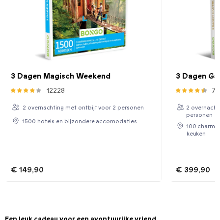
3 Dagen Magisch Weekend
3 Dagen Ga
12228
74
2 overnachting met ontbijt voor 2 personen
2 overnachti
personen
1500 hotels en bijzondere accomodaties
100 charma
keuken
€ 149,90
€ 399,90
Een leuk cadeau voor een avontuurijke vriend