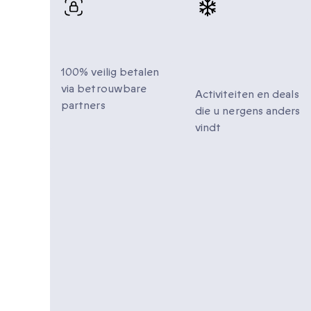
100% veilig
Unieke
betalen
momenten om
te delen
100% veilig betalen
via betrouwbare
Activiteiten en deals
partners
die u nergens anders
vindt