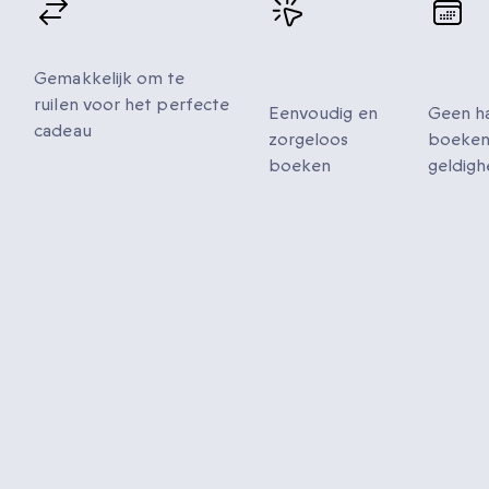
Flexibele omruil
Eenvoudig
Verl
boeken
geld
Gemakkelijk om te
ruilen voor het perfecte
Eenvoudig en
Geen h
cadeau
zorgeloos
boeken
boeken
geldigh