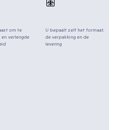
engde
Gepersonaliseerde
igheid
cadeaus
aast om te
U bepaalt zelf het formaat,
 en verlengde
de verpakking en de
eid
levering