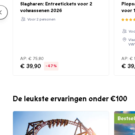
Slagharen: Entreetickets voor 2
Plops
volwassenen 2026
voor 
Voor 2 personen
Voo
Vla
VW
AP:
€ 75,80
AP:
€ 
€ 39,90
€ 39
-47%
De leukste ervaringen onder €100