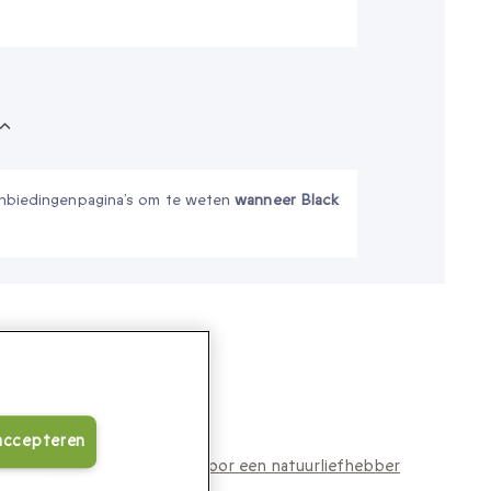
aanbiedingenpagina’s om te weten
wanneer Black
 accepteren
oor mijn zoon
kerstcadeau voor een natuurliefhebber