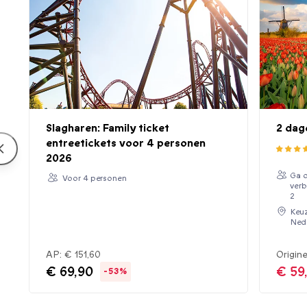
Slagharen: Family ticket
2 dag
entreetickets voor 4 personen
2026
Ga o
Voor 4 personen
verb
2
Keuz
Ned
AP:
€ 151,60
Origine
€ 69,90
€ 59
-53%