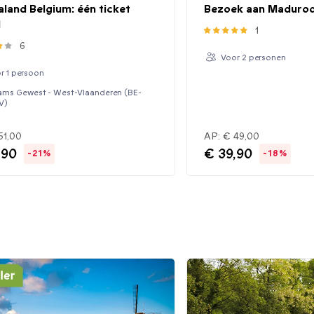
aland Belgium: één ticket
Bezoek aan Maduro
1
1
6
Voor 2 personen
r 1 persoon
ams Gewest - West-Vlaanderen (BE-
V)
51,00
AP:
€ 49,00
,90
€ 39,90
-21%
-18%