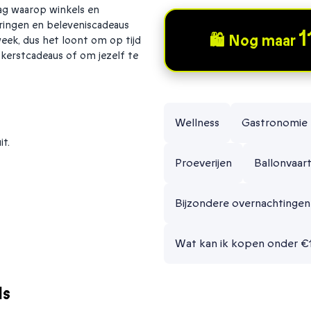
ag waarop winkels en
ringen en beleveniscadeaus
1
🛍️ Nog maar
 week, dus het loont om op tijd
kerstcadeaus of om jezelf te
Wellness
Gastronomie
t.
Proeverijen
Ballonvaar
Bijzondere overnachtingen
Wat kan ik kopen onder €
ls