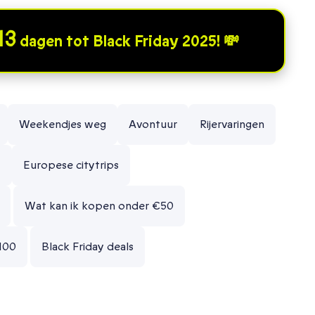
13
dagen tot Black Friday 2025! 💸
Weekendjes weg
Avontuur
Rijervaringen
t
Europese citytrips
Wat kan ik kopen onder €50
100
Black Friday deals