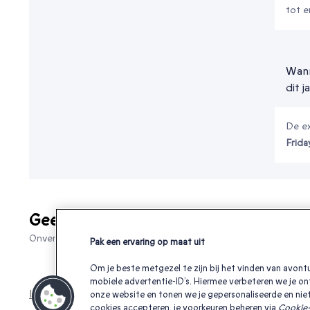
tot 
Wann
dit j
De ex
Frida
Geef je geliefden een cadeau die ech
Onvergetelijke ervaringen om ‘ik hou van je’, ‘bedankt’ of gewo
Pak een ervaring op maat uit
Om je beste metgezel te zijn bij het vinden van avontu
mobiele advertentie-ID’s. Hiermee verbeteren we je on
leuk kerstcadeau voor een sportieve vrouw
Black Friday k
onze website en tonen we je gepersonaliseerde en niet
cookies accepteren, je voorkeuren beheren via
Cookie-