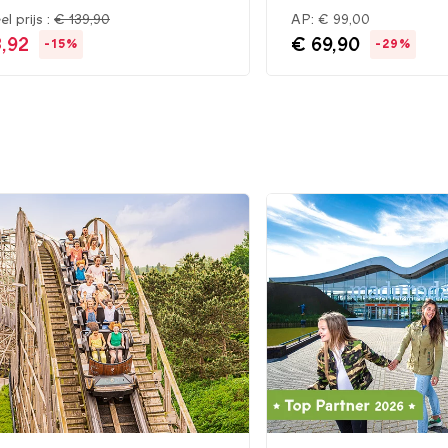
el prijs :
€ 139,90
AP:
€ 99,00
8,92
€ 69,90
-15%
-29%