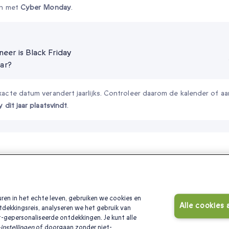
en met
Cyber Monday
.
eer is Black Friday
aar?
acte datum verandert jaarlijks. Controleer daarom de kalender of 
y dit jaar plaatsvindt
.
t bij hun past
on ‘geniet ervan’ te zeggen!
ren in het echte leven, gebruiken we cookies en
Alle cookies
tdekkingsreis, analyseren we het gebruik van
oopjes onder €50
Black Friday koopjes onder €100
kerstcadeau v
-gepersonaliseerde ontdekkingen. Je kunt alle
instellingen
of doorgaan zonder niet-