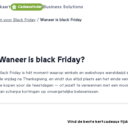
kaart
Business Solutions
Cadeauvinder
n voor Black Friday
/
Waneer is black Friday
Waneer is black Friday?
Black Friday is hét moment waarop winkels en webshops wereldwijd s
de vrijdag na Thanksgiving, en vindt dus altijd plaats aan het einde 
te kopen voor de feestdagen — of jezelf te verwennen met een mooie 
van scherpe kortingen op onvergetelijke belevenissen.
Vind de beste kertcadeaus tijde