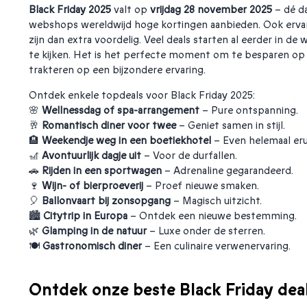
Black Friday 2025
valt op
vrijdag 28 november 2025
– dé d
webshops wereldwijd hoge kortingen aanbieden. Ook erva
zijn dan extra voordelig. Veel deals starten al eerder in de
te kijken. Het is het perfecte moment om te besparen op 
trakteren op een bijzondere ervaring.
Ontdek enkele topdeals voor Black Friday 2025:
🌸
Wellnessdag of spa-arrangement
– Pure ontspanning.
🥂
Romantisch diner voor twee
– Geniet samen in stijl.
🏨
Weekendje weg in een boetiekhotel
– Even helemaal erui
🎢
Avontuurlijk dagje uit
– Voor de durfallen.
🚗
Rijden in een sportwagen
– Adrenaline gegarandeerd.
🍷
Wijn- of bierproeverij
– Proef nieuwe smaken.
🎈
Ballonvaart bij zonsopgang
– Magisch uitzicht.
🏙️
Citytrip in Europa
– Ontdek een nieuwe bestemming.
🌿
Glamping in de natuur
– Luxe onder de sterren.
🍽️
Gastronomisch diner
– Een culinaire verwenervaring.
Ontdek onze beste Black Friday dea