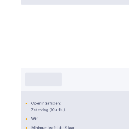
Wat moet ik
weten?
Openingstijden:
Zaterdag (10u-11u).
Wifi
Minimumleeftijd: 18 jaar