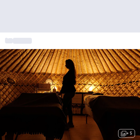
...
Massage
+ 5