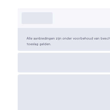
Wat moet ik
weten?
Alle aanbiedingen zijn onder voorbehoud van besch
toeslag gelden.
Beschikbare cadeau-
opties