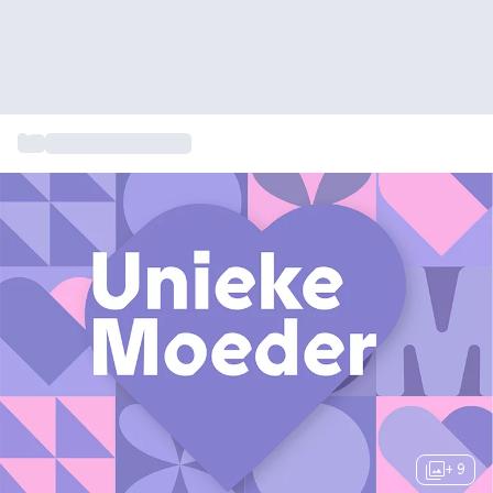
...
Moederdag cadeau
+ 9