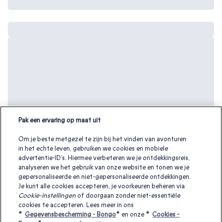
Pak een ervaring op maat uit
Om je beste metgezel te zijn bij het vinden van avonturen
in het echte leven, gebruiken we cookies en mobiele
advertentie-ID’s. Hiermee verbeteren we je ontdekkingsreis,
analyseren we het gebruik van onze website en tonen we je
gepersonaliseerde en niet-gepersonaliseerde ontdekkingen.
Je kunt alle cookies accepteren, je voorkeuren beheren via
Cookie-instellingen
of doorgaan zonder niet-essentiële
Zoek je een origineel moederdag cadeau
cookies te accepteren. Lees meer in ons
*
Gegevensbescherming - Bongo
* en onze *
Cookies -
voor je moeder? Bekijk meer moederdag