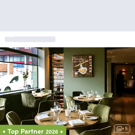
...
4-en-5 sterrenhotels
+ 5