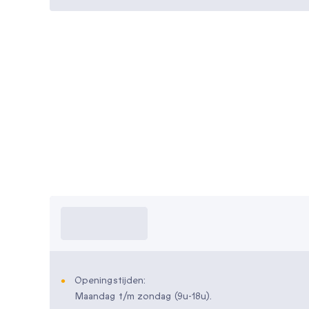
Wat moet ik
weten?
Openingstijden:
Maandag t/m zondag (9u-18u).