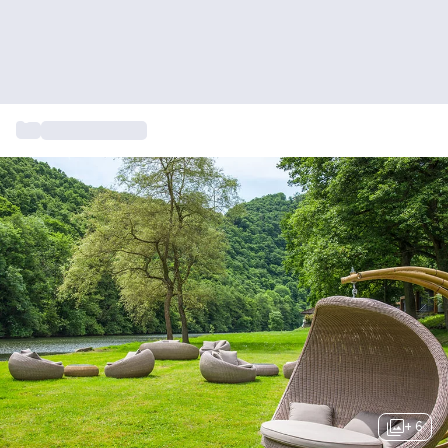
...
Citytrip Europa
+ 6