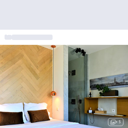
...
4-en-5 sterrenhotels
+ 5