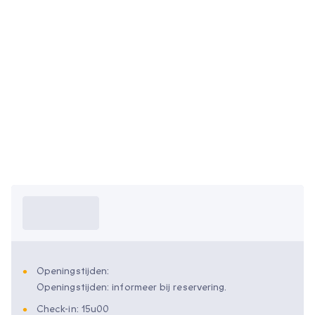
Wat moet ik
weten?
Openingstijden:
Openingstijden: informeer bij reservering.
Check-in: 15u00