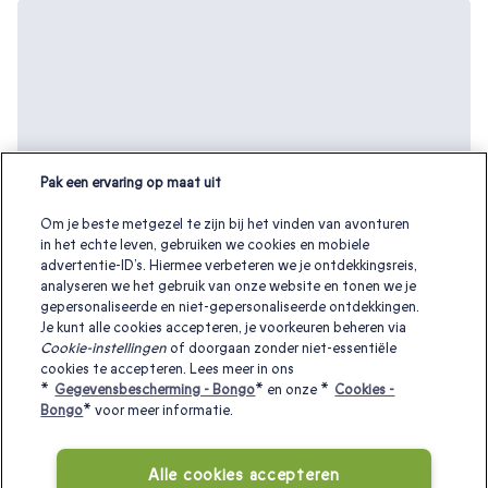
Pak een ervaring op maat uit
Om je beste metgezel te zijn bij het vinden van avonturen
in het echte leven, gebruiken we cookies en mobiele
advertentie-ID’s. Hiermee verbeteren we je ontdekkingsreis,
analyseren we het gebruik van onze website en tonen we je
gepersonaliseerde en niet-gepersonaliseerde ontdekkingen.
Je kunt alle cookies accepteren, je voorkeuren beheren via
Cookie-instellingen
of doorgaan zonder niet-essentiële
Zoek je een origineel moederdag cadeau
cookies te accepteren. Lees meer in ons
*
Gegevensbescherming - Bongo
* en onze *
Cookies -
voor je moeder? Bekijk meer moederdag
Bongo
* voor meer informatie.
cadeau ideeën:
Alle cookies accepteren
Moederdag cadeau
|
Cadeau voor mama
|
Cadeau voor haar
|