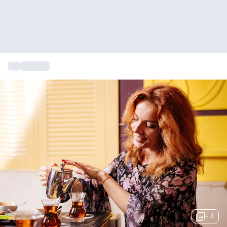
...
High tea
+ 4