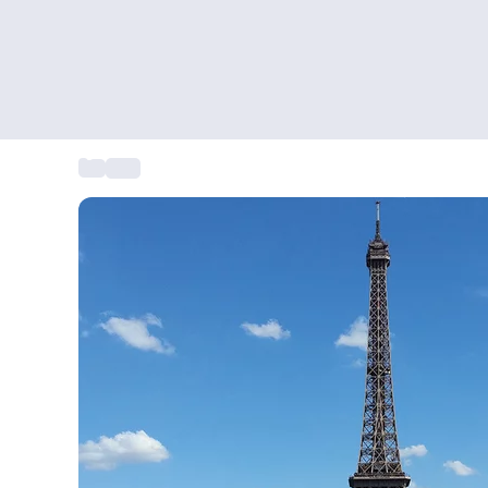
...
Uitje