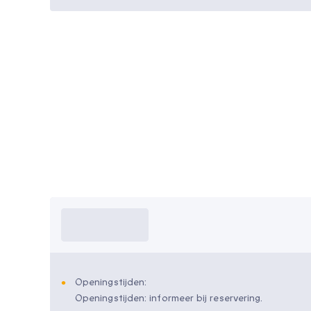
Wat moet ik
weten?
Openingstijden:
Openingstijden: informeer bij reservering.