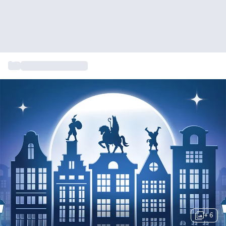
...
Sinterklaascadeaus
+ 6