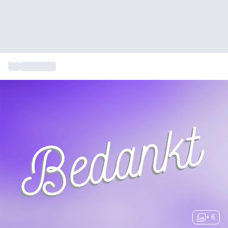
...
Bedankjes
+ 6