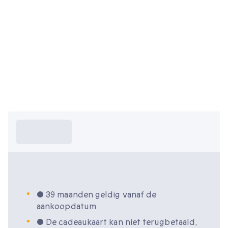
Wat moet ik
weten?
Wat moet ik weten?
• 39 maanden geldig vanaf de
aankoopdatum
• De cadeaukaart kan niet terugbetaald,