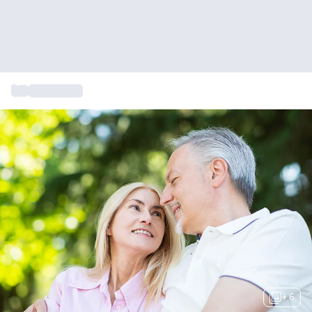
...
Cadeautips
+ 6