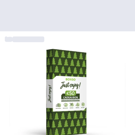
...
Cadeaukaarten
+ 4