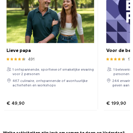
Lieve papa
Voor de be
491
17
1 ontspannende, sportieve of smakelijke ervaring
1 belevenis
voor 2 personen
personen
467 culinaire, ontspannende of avontuurlijke
244 ervarin
activiteiten en workshops
geven aan d
€ 49,90
€ 199,90
Welke activiteiten zijn leuk om samen te doen op Vaderdag?