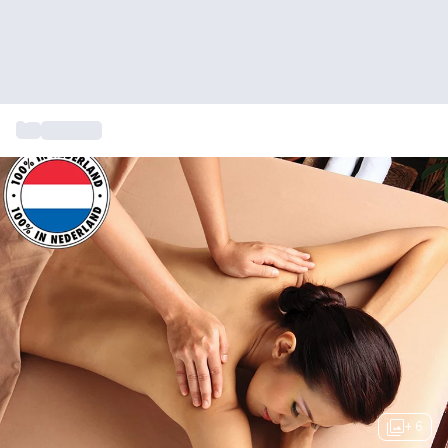
...
Massage
+ 6