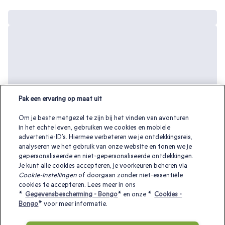
Pak een ervaring op maat uit
Om je beste metgezel te zijn bij het vinden van avonturen
in het echte leven, gebruiken we cookies en mobiele
advertentie-ID’s. Hiermee verbeteren we je ontdekkingsreis,
analyseren we het gebruik van onze website en tonen we je
gepersonaliseerde en niet-gepersonaliseerde ontdekkingen.
Je kunt alle cookies accepteren, je voorkeuren beheren via
Cookie-instellingen
of doorgaan zonder niet-essentiële
cookies te accepteren. Lees meer in ons
Andere interessante cadeaubonnen:
*
Gegevensbescherming - Bongo
* en onze *
Cookies -
Bongo
* voor meer informatie.
Weekendje weg overnachten
|
Valentijnscadeaus
|