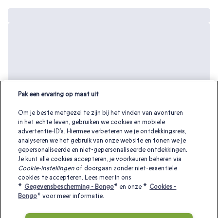
Pak een ervaring op maat uit
Om je beste metgezel te zijn bij het vinden van avonturen
in het echte leven, gebruiken we cookies en mobiele
advertentie-ID’s. Hiermee verbeteren we je ontdekkingsreis,
analyseren we het gebruik van onze website en tonen we je
gepersonaliseerde en niet-gepersonaliseerde ontdekkingen.
Je kunt alle cookies accepteren, je voorkeuren beheren via
Cookie-instellingen
of doorgaan zonder niet-essentiële
cookies te accepteren. Lees meer in ons
Andere interessante cadeaubonnen:
*
Gegevensbescherming - Bongo
* en onze *
Cookies -
Bongo
* voor meer informatie.
Weekendje weg overnachten
|
Valentijnscadeaus
|