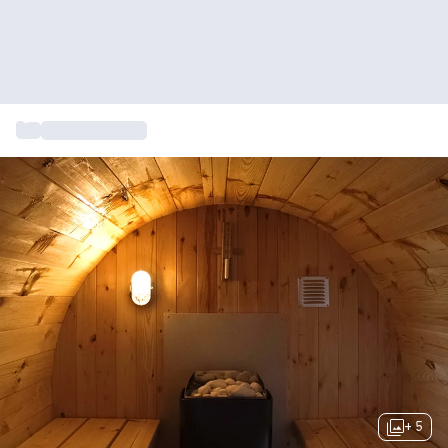
...
Spa en wellness
+ 5