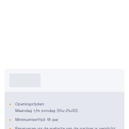
Wat moet ik
weten?
Openingstijden:
Maandag t/m zondag (10u-21u30).
Minimumleeftijd: 18 jaar
Reserveren via de website van de partner is verplicht