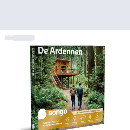
...
Cadeautips
+ 7