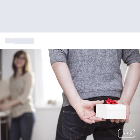
...
Bedankjes
+ 5