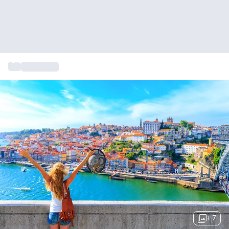
...
Stedentrip
+ 7