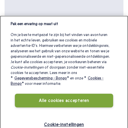
Pak een ervaring op maat uit
Om je beste metgezel te zijn bij het vinden van avonturen
in het echte leven, gebruiken we cookies en mobiele
advertentie-ID’s. Hiermee verbeteren we je ontdekkingsreis,
analyseren we het gebruik van onze website en tonen we je
gepersonaliseerde en niet-gepersonaliseerde ontdekkingen.
Je kunt alle cookies accepteren, je voorkeuren beheren via
Cookie-instellingen
of doorgaan zonder niet-essentiële
cookies te accepteren. Lees meer in ons
*
Gegevensbescherming - Bongo
* en onze *
Cookies -
Bongo
* voor meer informatie.
Meer ideeën voor een weekendje weg:
Alle cookies accepteren
Bijzonder overnachten
|
Top 10 cadeaubonnen
|
Stedentrip
|
Bed en breakfast
|
Weekendje weg
|
Romantisch
weekendje weg
|
Culinaire weekendjes weg
|
Wellness Hotel
Cookie-instellingen