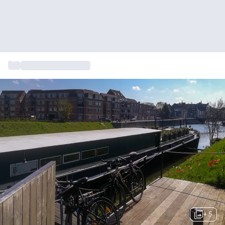
...
Weekend weg België
+ 5