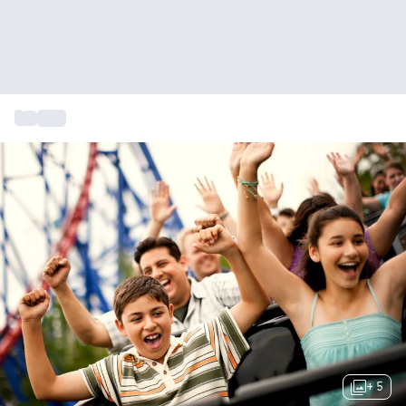
...
Uitje
+ 5