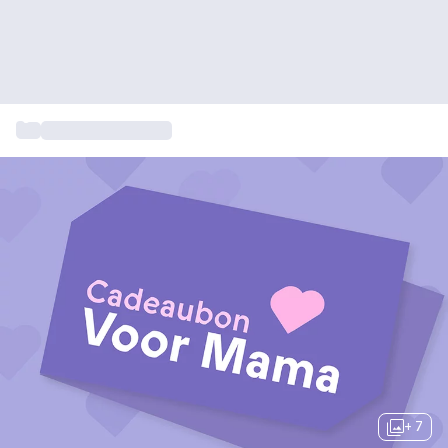
...
Cadeau voor mama
+ 7