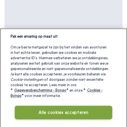
Pak een ervaring op maat uit
Om je beste metgezel te zijn bij het vinden van avonturen
in het echte leven, gebruiken we cookies en mobiele
advertentie-ID’s. Hiermee verbeteren we je ontdekkingsreis,
analyseren we het gebruik van onze website en tonen we je
gepersonaliseerde en niet-gepersonaliseerde ontdekkingen.
Je kunt alle cookies accepteren, je voorkeuren beheren via
Cookie-instellingen
of doorgaan zonder niet-essentiële
cookies te accepteren. Lees meer in ons
Andere interessante cadeaubonnen:
*
Gegevensbescherming - Bongo
* en onze *
Cookies -
Bongo
* voor meer informatie.
Weekendje weg overnachten
|
Valentijnscadeaus
|
Alle cookies accepteren
Verjaardagscadeau ideeën
|
Cadeau voor een Koppel
|
Cadeau voor haar
|
Cadeau voor Hem
|
Actie en Avontuur
|