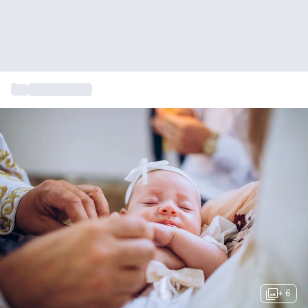
...
Kraamcadeau
+ 6