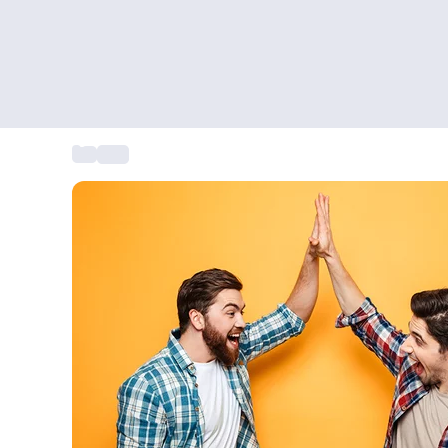
...
Uitje