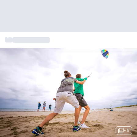
...
Wateractiviteiten
+ 5