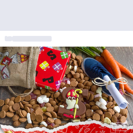
...
Sinterklaascadeaus
+ 7