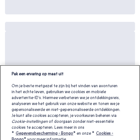
Pak een ervaring op maat uit
Om je beste metgezel te zijn bij het vinden van avonturen
in het echte leven, gebruiken we cookies en mobiele
advertentie-ID’s. Hiermee verbeteren we je ontdekkingsreis,
analyseren we het gebruik van onze website en tonen we je
gepersonaliseerde en niet-gepersonaliseerde ontdekkingen.
Je kunt alle cookies accepteren, je voorkeuren beheren via
Cookie-instellingen
of doorgaan zonder niet-essentiële
cookies te accepteren. Lees meer in ons
*
Gegevensbescherming - Bongo
* en onze *
Cookies -
Zoek je een origineel vaderdag cadeau
Bongo
* voor meer informatie.