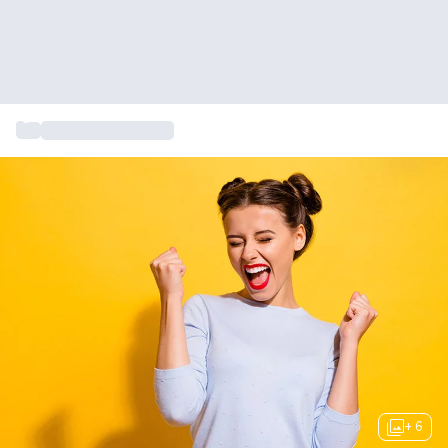
...
Cadeau voor vrouw
+ 6