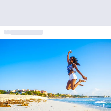
...
Cadeau voor vrouw
+ 5