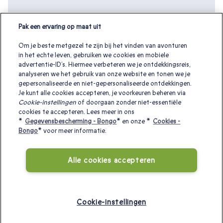
Pak een ervaring op maat uit
Om je beste metgezel te zijn bij het vinden van avonturen
in het echte leven, gebruiken we cookies en mobiele
advertentie-ID’s. Hiermee verbeteren we je ontdekkingsreis,
analyseren we het gebruik van onze website en tonen we je
gepersonaliseerde en niet-gepersonaliseerde ontdekkingen.
Je kunt alle cookies accepteren, je voorkeuren beheren via
Cookie-instellingen
of doorgaan zonder niet-essentiële
cookies te accepteren. Lees meer in ons
Andere interessante cadeaubonnen:
*
Gegevensbescherming - Bongo
* en onze *
Cookies -
Bongo
* voor meer informatie.
Weekendje weg overnachten
|
Valentijnscadeaus
|
Alle cookies accepteren
Verjaardagscadeau ideeën
|
Cadeau voor een Koppel
|
Cadeau voor haar
|
Cadeau voor Hem
|
Actie en Avontuur
|
Romantisch weekend
|
Gastronomie
|
Wellness
|
Aanbieding
Cookie-instellingen
en Korting
|
Kerstcadeaus
|