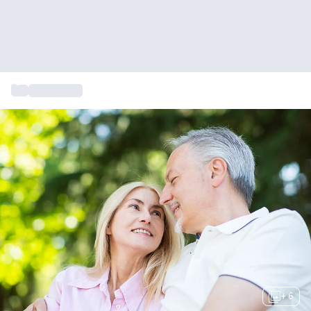
...
Cadeautips
+ 6