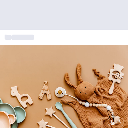
...
Cadeautips
+ 6